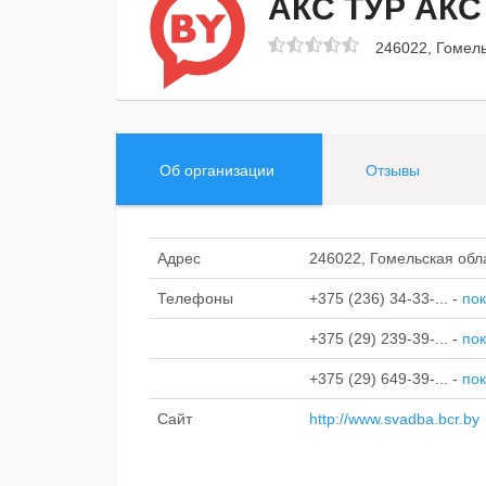
АКС ТУР АКС
246022, Гомель
Об организации
Отзывы
Адрес
246022, Гомельская обл
Телефоны
+375 (236) 34-33-...
-
пок
+375 (29) 239-39-...
-
пок
+375 (29) 649-39-...
-
пок
Сайт
http://www.svadba.bcr.by