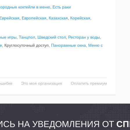
лородные коктейли в меню
,
Есть раки
Еврейская
,
Европейская
,
Казахская
,
Корейская
,
ные игры
,
Танцпол
,
Шведский стол
,
Ресторан у воды
,
е
, Круглосуточный доступ,
Панорамные окна
,
Меню с
ошибке
Это моя организация
Оплатить премиум
СЬ НА УВЕДОМЛЕНИЯ ОТ
СП