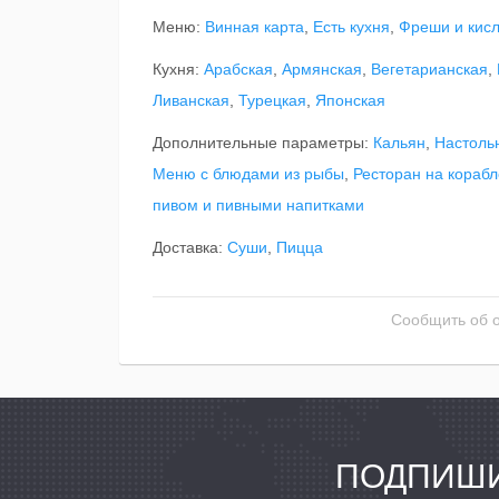
Меню:
Винная карта
,
Есть кухня
,
Фреши и кис
Кухня:
Арабская
,
Армянская
,
Вегетарианская
,
Ливанская
,
Турецкая
,
Японская
Дополнительные параметры:
Кальян
,
Настоль
Меню с блюдами из рыбы
,
Ресторан на корабл
пивом и пивными напитками
Доставка:
Суши
,
Пицца
Сообщить об 
ПОДПИШИ