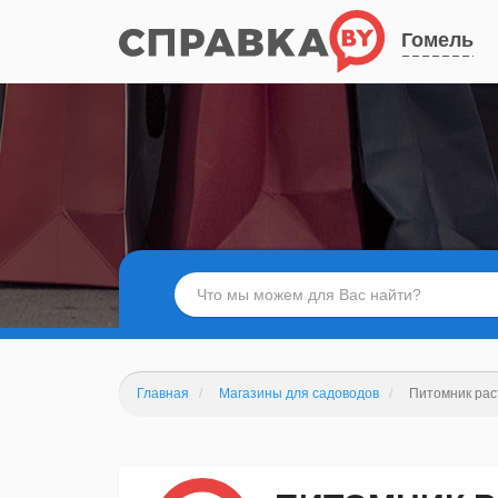
Гомель
Главная
Магазины для садоводов
Питомник рас