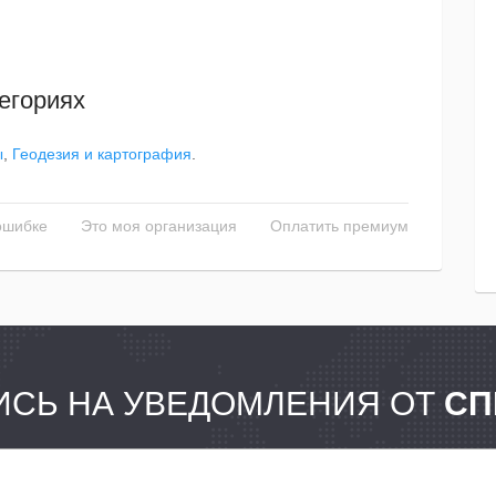
егориях
ы
,
Геодезия и картография
.
ошибке
Это моя организация
Оплатить премиум
СЬ НА УВЕДОМЛЕНИЯ ОТ
СП