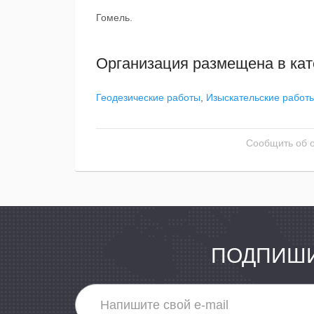
Гомель.
Организация размещена в кат
Геодезические работы
,
Изыскательские работ
Сообщить об 
ПОДПИШИ