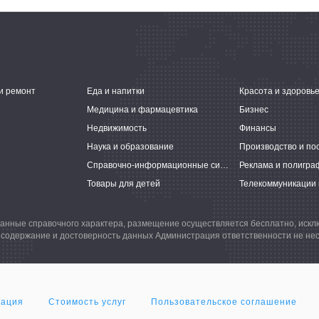
и ремонт
Еда и напитки
Красота и здоровь
Медицина и фармацевтика
Бизнес
Недвижимость
Финансы
Наука и образование
Производство и по
Справочно-информационные системы
Реклама и полигра
Товары для детей
Телекоммуникации 
анные справочного характера, размещение осуществляется бесплатно, иск
 содержание и достоверность данных Администрация ответственности не нес
мация
Стоимость услуг
Пользовательское соглашение