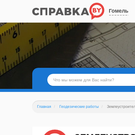
Гомель
Главная
Геодезические работы
Землеустроител