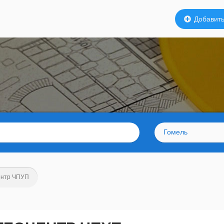
Добавить
Гомель
ентр ЧПУП