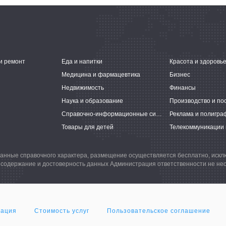
и ремонт
Еда и напитки
Красота и здоровь
Медицина и фармацевтика
Бизнес
Недвижимость
Финансы
Наука и образование
Производство и по
Справочно-информационные системы
Реклама и полигра
Товары для детей
Телекоммуникации 
анные справочного характера, размещение осуществляется бесплатно, иск
 содержание и достоверность данных Администрация ответственности не нес
мация
Стоимость услуг
Пользовательское соглашение