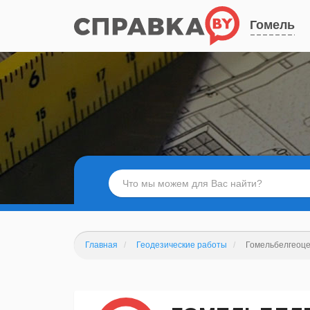
Гомель
Главная
Геодезические работы
Гомельбелгеоц