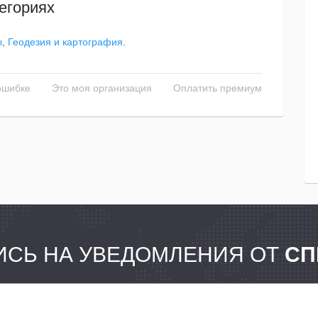
егориях
ы
,
Геодезия и картография
.
ошибке
Это моя организация
Оплатить премиум
СЬ НА УВЕДОМЛЕНИЯ ОТ
СП