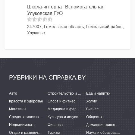
Школа-интернат Вспомогательная
Улуковская ГУО
247007, Гомельская область, Гомельский район,
Улуковье
РУБРИКИ НА СПРАВКА.BY
Авто
Строительство и ремонт
Еда и напитки
Красота и здоровье
Спорт и фитнес
Услуги
Магазины
Медицина и фармацевтика
Бизнес
Средства массовой информации
Культура и искусство
Общество
Недвижимость
Финансы
Домашние животные
Отдых и развлечения
Туризм
Наука и образование