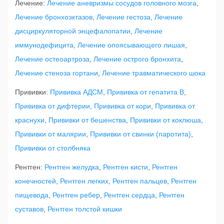
Лечение:
Лечение аневризмы сосудов головного мозга
,
Лечение бронхоэктазов
,
Лечение гестоза
,
Лечение
дисциркуляторной энцефалопатии
,
Лечение
иммунодефицита
,
Лечение опоясывающего лишая
,
Лечение остеоартроза
,
Лечение острого бронхита
,
Лечение стеноза гортани
,
Лечение травматического шока
Прививки:
Прививка АДСМ
,
Прививка от гепатита В
,
Прививка от дифтерии
,
Прививка от кори
,
Прививка от
краснухи
,
Прививки от бешенства
,
Прививки от коклюша
,
Прививки от малярии
,
Прививки от свинки (паротита)
,
Прививки от столбняка
Рентген:
Рентген желудка
,
Рентген кисти
,
Рентген
конечностей
,
Рентген легких
,
Рентген пальцев
,
Рентген
пищевода
,
Рентген ребер
,
Рентген сердца
,
Рентген
суставов
,
Рентген толстой кишки