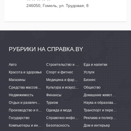
246050, Гомель, ул. Трудовая, 8
РУБРИКИ НА СПРАВКА.BY
Авто
Строительство и ремонт
Еда и напитки
Красота и здоровье
Спорт и фитнес
Услуги
Магазины
Медицина и фармацевтика
Бизнес
Средства массовой информации
Культура и искусство
Общество
Недвижимость
Финансы
Домашние животные
Отдых и развлечения
Туризм
Наука и образование
Производство и поставки
Одежда и мода
Транспорт и перевозки
Государство
Справочно-информационные системы
Реклама и полиграфия
Компьютеры и интернет
Безопасность
Дом и интерьер