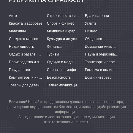
РУБРИКИ НА СПРАВКА.BY
Авто
Строительство и ремонт
Еда и напитки
Красота и здоровье
Спорт и фитнес
Услуги
Магазины
Медицина и фармацевтика
Бизнес
Средства массовой информации
Культура и искусство
Общество
Недвижимость
Финансы
Домашние животные
Отдых и развлечения
Туризм
Наука и образование
Производство и поставки
Одежда и мода
Транспорт и перевозки
Государство
Справочно-информационные системы
Реклама и полиграфия
Компьютеры и интернет
Безопасность
Дом и интерьер
Товары для детей
Телекоммуникации и связь
Внимание! На сайте представлены данные справочного характера,
размещение осуществляется бесплатно, исключая сугубо рекламную
информацию.
За содержание и достоверность данных Администрация
ответственности не несет.