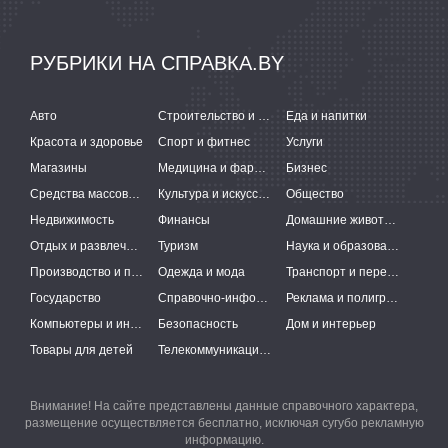
РУБРИКИ НА СПРАВКА.BY
Авто
Строительство и ремонт
Еда и напитки
Красота и здоровье
Спорт и фитнес
Услуги
Магазины
Медицина и фармацевтика
Бизнес
Средства массовой информации
Культура и искусство
Общество
Недвижимость
Финансы
Домашние животные
Отдых и развлечения
Туризм
Наука и образование
Производство и поставки
Одежда и мода
Транспорт и перевозки
Государство
Справочно-информационные системы
Реклама и полиграфия
Компьютеры и интернет
Безопасность
Дом и интерьер
Товары для детей
Телекоммуникации и связь
Внимание! На сайте представлены данные справочного характера,
размещение осуществляется бесплатно, исключая сугубо рекламную
информацию.