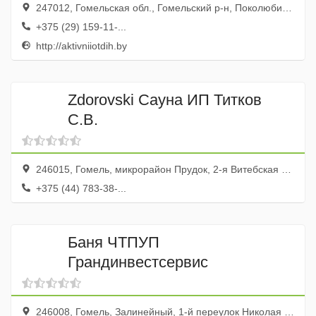
247012, Гомельская обл., Гомельский р-н, Поколюбичи дер., ул. Октябрьская, 114
+375 (29) 159-11-...
http://aktivniiotdih.by
Zdorovski Сауна ИП Титков
С.В.
246015, Гомель, микрорайон Прудок, 2-я Витебская улица, 30
+375 (44) 783-38-...
Баня ЧТПУП
Грандинвестсервис
246008, Гомель, Залинейный, 1-й переулок Николая Островского, 1