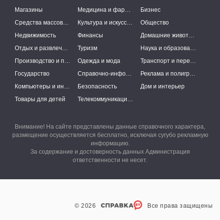
Магазины
Медицина и фармацевтика
Бизнес
Средства массовой информации
Культура и искусство
Общество
Недвижимость
Финансы
Домашние животные
Отдых и развлечения
Туризм
Наука и образование
Производство и поставки
Одежда и мода
Транспорт и перевозки
Государство
Справочно-информационные системы
Реклама и полиграфия
Компьютеры и интернет
Безопасность
Дом и интерьер
Товары для детей
Телекоммуникации и связь
Внимание! На сайте представлены данные справочного характера,
размещение осуществляется бесплатно, исключая сугубо рекламную
информацию.
За содержание и достоверность данных Администрация
ответственности не несет.
© 2026
Все права защищены