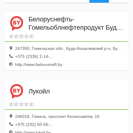
Белоруснефть-
Гомельоблнефтепродукт Буда-
Кошелевский наливной пункт
247350, Гомельская обл., Буда-Кошелевский р-н, Буда-Кошелево г., ул. Комсомольская, 1
+375 (2336) 2-14-...
http://www.belorusneft.by
Лукойл
246018, Гомель, проспект Космонавтов, 10
+375 (232) 50-56-...
http://www.lukoil.by